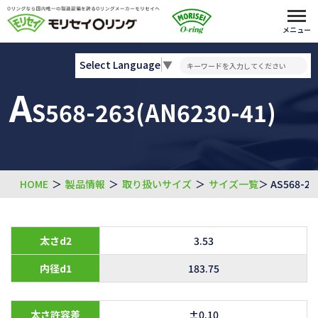
メニュー
Select Language
▼
A
S568-263(AN6230-41)
HOME
＞
製品情報
＞
取り扱いサイズ
＞
サイズ一覧
＞ AS568-26
太さd2
3.53
内径d1
183.75
太さ許容差
±0.10