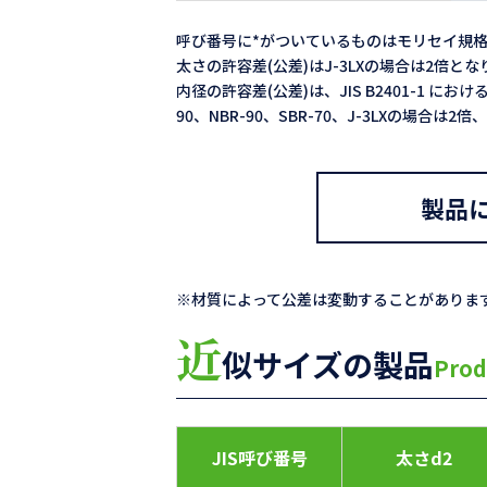
呼び番号に*がついているものはモリセイ規
太さの許容差(公差)はJ-3LXの場合は2倍と
内径の許容差(公差)は、JIS B2401-1 における
90、NBR-90、SBR-70、J-3LXの場合は
製品
※材質によって公差は変動することがありま
近
似サイズの製品
Prod
JIS呼び番号
太さd2