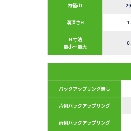
内径d1
29
溝深さH
1
Ｒ寸法
0
最小～最大
バックアップリング無し
片側バックアップリング
両側バックアップリング