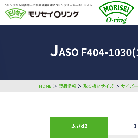
J
ASO F404-1030(
HOME
＞
製品情報
＞
取り扱いサイズ
＞
サイズ
太さd2
1