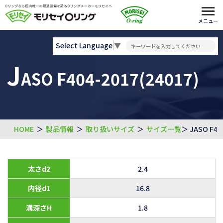
メニュー
Select Language
▼
J
ASO F404-2017(24017)
HOME
＞
製品情報
＞
取り扱いサイズ
＞
サイズ一覧
＞ JASO F40
太さd2
2.4
内径d1
16.8
溝深さH
1.8