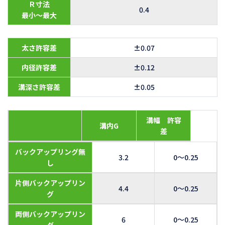
Ｒ寸法
0.4
最小～最大
太さ許容差
±0.07
内径許容差
±0.12
溝深さ許容差
±0.05
溝幅 許容
溝内G
差
バックアップリング無
3.2
0～0.25
し
片側バックアップリン
4.4
0～0.25
グ
両側バックアップリン
6
0～0.25