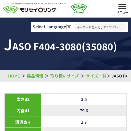
メニュー
Select Language
▼
J
ASO F404-3080(35080)
HOME
＞
製品情報
＞
取り扱いサイズ
＞
サイズ一覧
＞ JASO F40
太さd2
3.5
内径d1
79.6
溝深さH
2.7