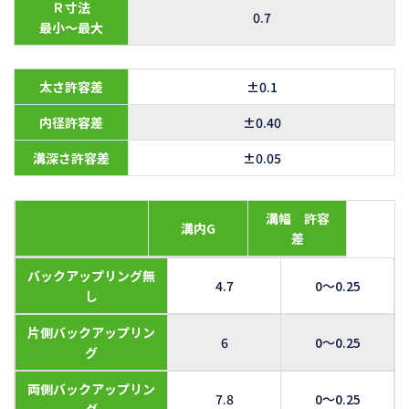
Ｒ寸法
0.7
最小～最大
太さ許容差
±0.1
内径許容差
±0.40
溝深さ許容差
±0.05
溝幅 許容
溝内G
差
バックアップリング無
4.7
0～0.25
し
片側バックアップリン
6
0～0.25
グ
両側バックアップリン
7.8
0～0.25