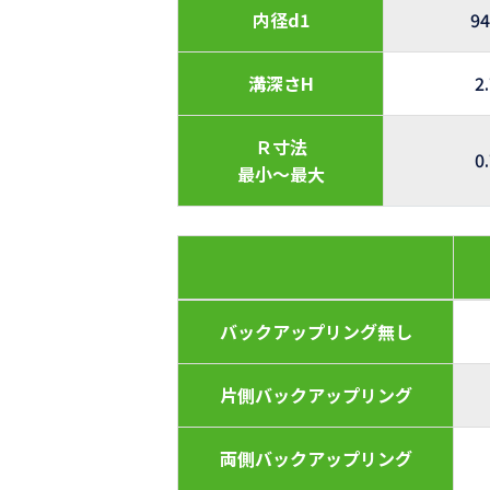
内径d1
94
溝深さH
2
Ｒ寸法
0
最小～最大
バックアップリング無し
片側バックアップリング
両側バックアップリング