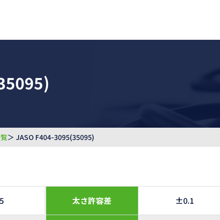
35095)
一覧
＞ JASO F404-3095(35095)
.5
太さ許容差
±0.1