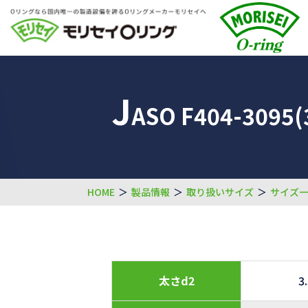
J
ASO F404-3095(
HOME
＞
製品情報
＞
取り扱いサイズ
＞
サイズ
太さd2
3