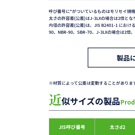
呼び番号に*がついているものはモリセイ規
太さの許容差(公差)はJ-3LXの場合は2倍と
内径の許容差(公差)は、JIS B2401-1 における
90、NBR-90、SBR-70、J-3LXの場合は
製品
※材質によって公差は変動することがありま
近
似サイズの製品
Prod
JIS呼び番号
太さd2