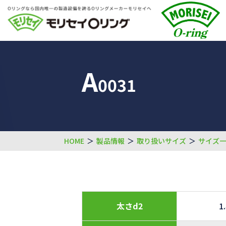
A
0031
HOME
＞
製品情報
＞
取り扱いサイズ
＞
サイズ
太さd2
1