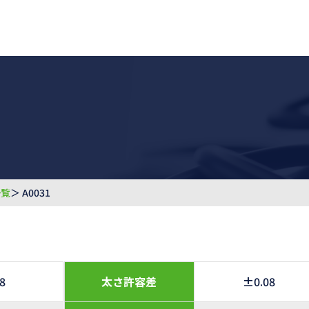
一覧
＞ A0031
.8
太さ許容差
±0.08