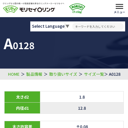
メニュー
Select Language
▼
A
0128
HOME
＞
製品情報
＞
取り扱いサイズ
＞
サイズ一覧
＞ A0128
太さd2
1.8
内径d1
12.8
太さ許容差
±0.08