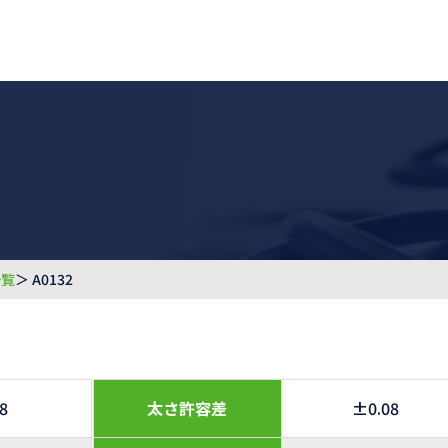
一覧
＞ A0132
.8
太さ許容差
±0.08