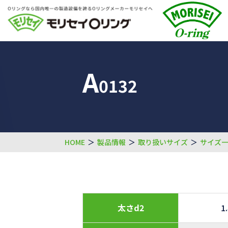
A
0132
HOME
＞
製品情報
＞
取り扱いサイズ
＞
サイズ
太さd2
1