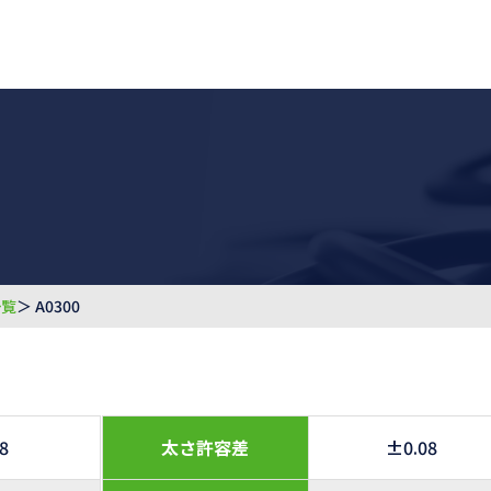
一覧
＞ A0300
.8
太さ許容差
±0.08