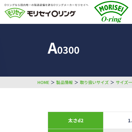
A
0300
HOME
＞
製品情報
＞
取り扱いサイズ
＞
サイズ
太さd2
1