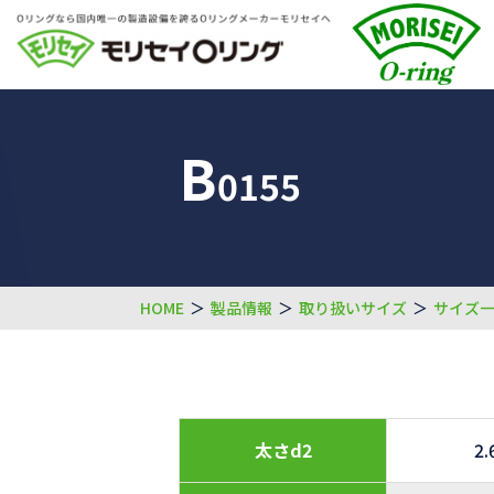
B
0155
HOME
＞
製品情報
＞
取り扱いサイズ
＞
サイズ
太さd2
2.