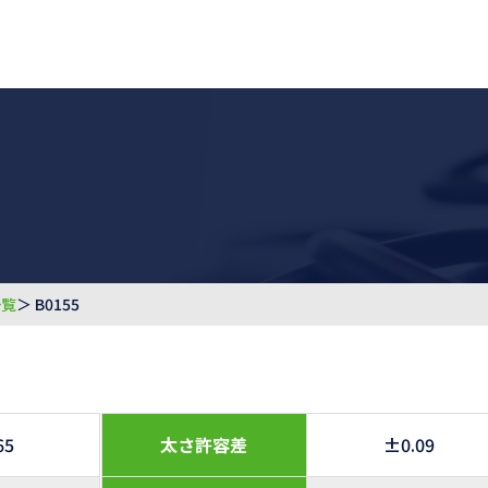
一覧
＞ B0155
65
太さ許容差
±0.09