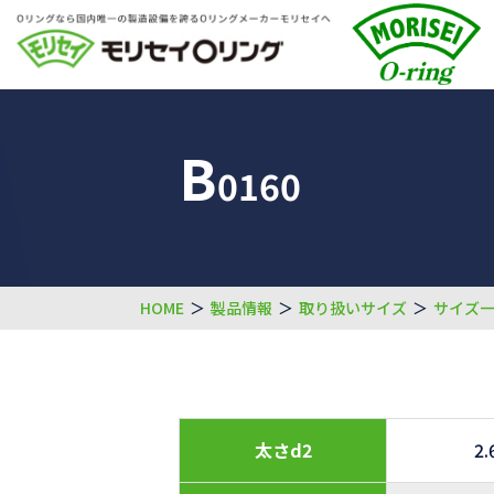
B
0160
HOME
＞
製品情報
＞
取り扱いサイズ
＞
サイズ
太さd2
2.