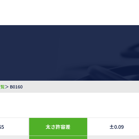
一覧
＞ B0160
65
太さ許容差
±0.09