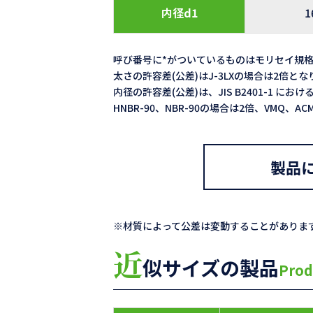
内径d1
1
呼び番号に*がついているものはモリセイ規
太さの許容差(公差)はJ-3LXの場合は2倍と
内径の許容差(公差)は、JIS B2401-1 における
HNBR-90、NBR-90の場合は2倍、VMQ、
製品
※材質によって公差は変動することがありま
近
似サイズの製品
Prod