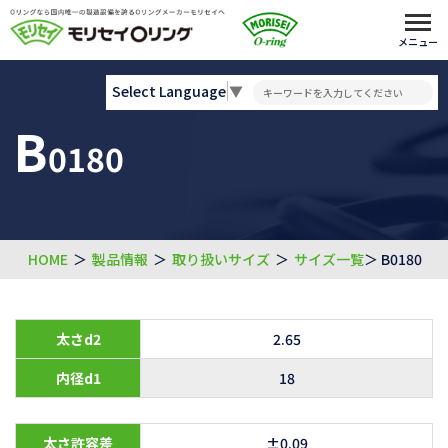
メニュー
Select Language
▼
B
0180
HOME
＞
製品情報
＞
取り扱いサイズ
＞
サイズ一覧
＞ B0180
太さd2
2.65
内径d1
18
太さ許容差
±0.09