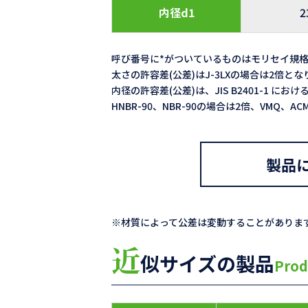
内径d1
2
呼び番号に*がついているものはモリセイ規
太さの許容差(公差)はJ-3LXの場合は2倍と
内径の許容差(公差)は、JIS B2401-1 における
HNBR-90、NBR-90の場合は2倍、VMQ、
製品
※材質によって公差は変動することがありま
近
似サイズの製品
Prod