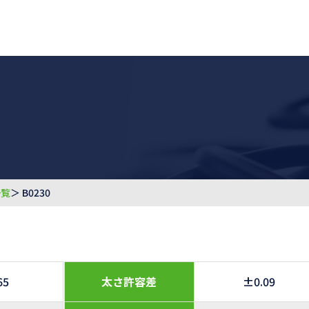
一覧
＞ B0230
65
太さ許容差
±0.09