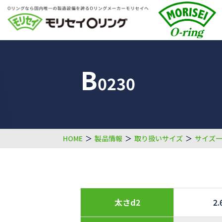
B
0230
HOME
＞
製品情報
＞
取り扱いサイズ
＞
サイズ
太さd2
2.