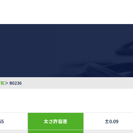
一覧
＞ B0236
65
太さ許容差
±0.09