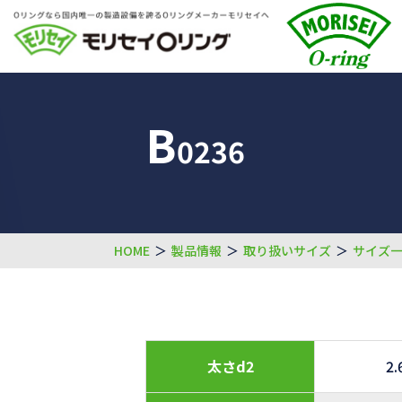
B
0236
HOME
＞
製品情報
＞
取り扱いサイズ
＞
サイズ
太さd2
2.