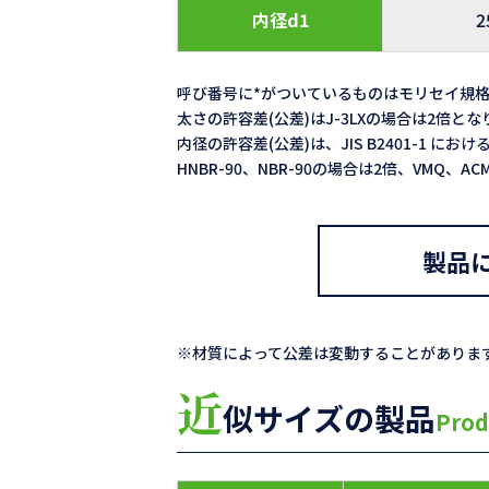
内径d1
2
呼び番号に*がついているものはモリセイ規
太さの許容差(公差)はJ-3LXの場合は2倍と
内径の許容差(公差)は、JIS B2401-1 における
HNBR-90、NBR-90の場合は2倍、VMQ、
製品
※材質によって公差は変動することがありま
近
似サイズの製品
Prod