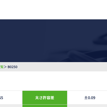
一覧
＞ B0250
65
太さ許容差
±0.09