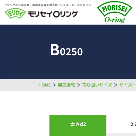
B
0250
HOME
＞
製品情報
＞
取り扱いサイズ
＞
サイズ
太さd2
2.