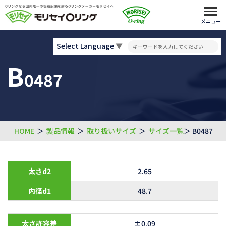
メニュー
Select Language
▼
B
0487
HOME
＞
製品情報
＞
取り扱いサイズ
＞
サイズ一覧
＞ B0487
太さd2
2.65
内径d1
48.7
太さ許容差
±0.09