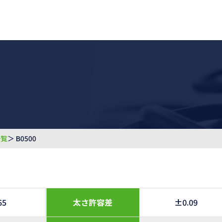
一覧
＞ B0500
65
太さ許容差
±0.09