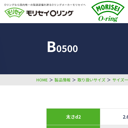
B
0500
HOME
＞
製品情報
＞
取り扱いサイズ
＞
サイズ
太さd2
2.