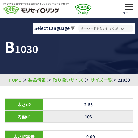
メニュー
Select Language
▼
B
1030
HOME
＞
製品情報
＞
取り扱いサイズ
＞
サイズ一覧
＞ B1030
太さd2
2.65
内径d1
103
太さ許容差
±0.09