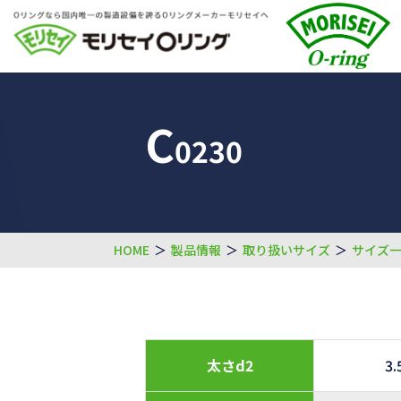
C
0230
HOME
＞
製品情報
＞
取り扱いサイズ
＞
サイズ
太さd2
3.