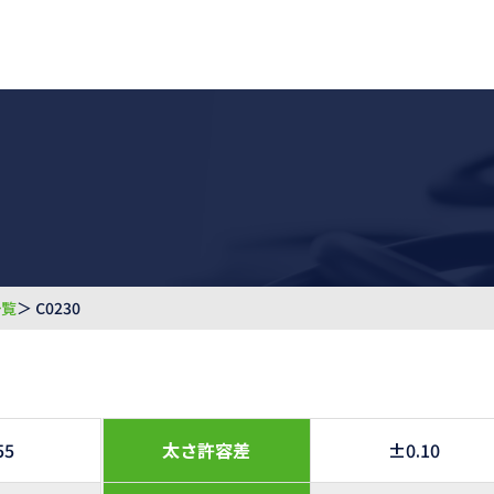
一覧
＞ C0230
55
太さ許容差
±0.10