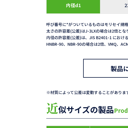
内径d1
2
呼び番号に*がついているものはモリセイ規
太さの許容差(公差)はJ-3LXの場合は2倍と
内径の許容差(公差)は、JIS B2401-1 における
HNBR-90、NBR-90の場合は2倍、VMQ、
製品
※材質によって公差は変動することがありま
近
似サイズの製品
Prod