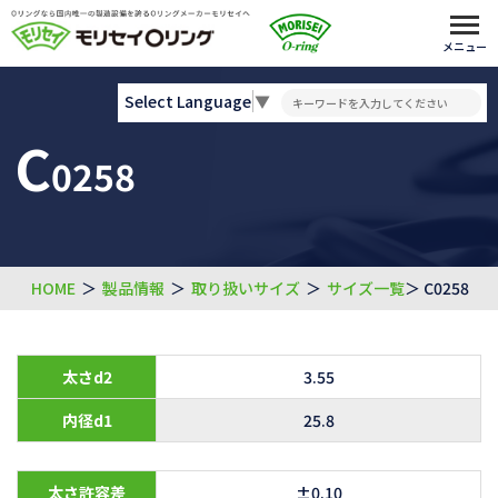
メニュー
Select Language
▼
C
0258
HOME
＞
製品情報
＞
取り扱いサイズ
＞
サイズ一覧
＞ C0258
太さd2
3.55
内径d1
25.8
太さ許容差
±0.10