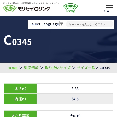
メニュー
Select Language
▼
C
0345
HOME
＞
製品情報
＞
取り扱いサイズ
＞
サイズ一覧
＞ C0345
太さd2
3.55
内径d1
34.5
太さ許容差
±0.10