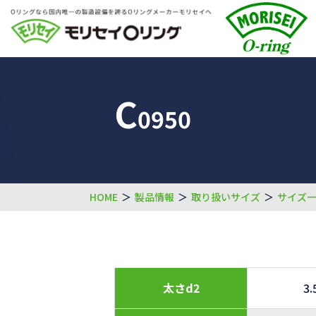
C
0950
HOME
＞
製品情報
＞
取り扱いサイズ
＞
サイズ
太さd2
3.