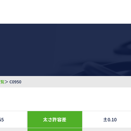
一覧
＞ C0950
55
太さ許容差
±0.10