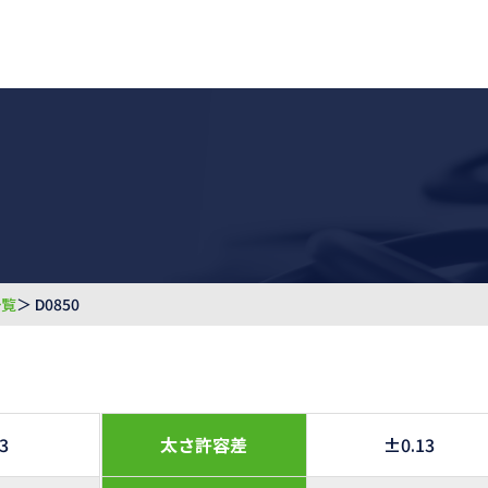
一覧
＞ D0850
.3
太さ許容差
±0.13