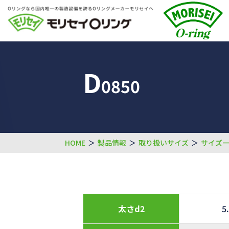
D
0850
HOME
＞
製品情報
＞
取り扱いサイズ
＞
サイズ
太さd2
5