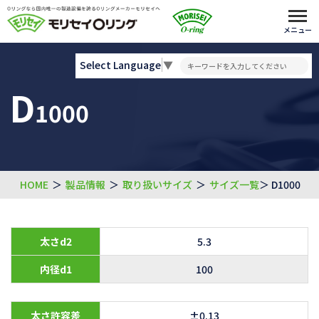
メニュー
Select Language
▼
D
1000
HOME
＞
製品情報
＞
取り扱いサイズ
＞
サイズ一覧
＞ D1000
太さd2
5.3
内径d1
100
太さ許容差
±0.13