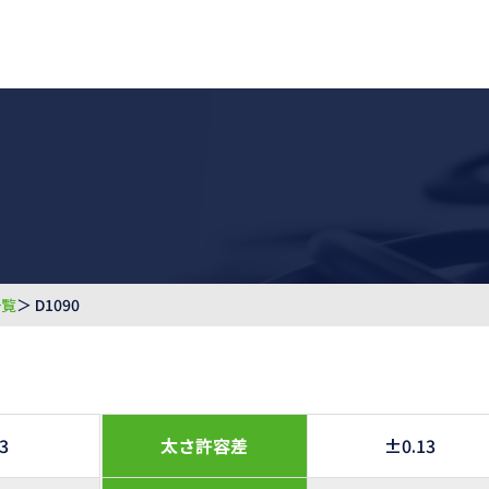
一覧
＞ D1090
.3
太さ許容差
±0.13