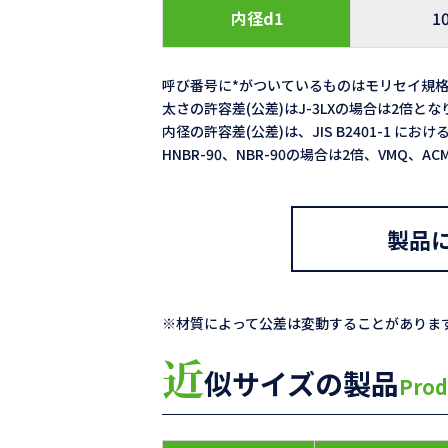
内径d1
1
呼び番号に*がついているものはモリセイ規
太さの許容差(公差)はJ-3LXの場合は2倍と
内径の許容差(公差)は、JIS B2401-1 における
HNBR-90、NBR-90の場合は2倍、VMQ、
製品
※材質によって公差は変動することがありま
近
似サイズの製品
Prod