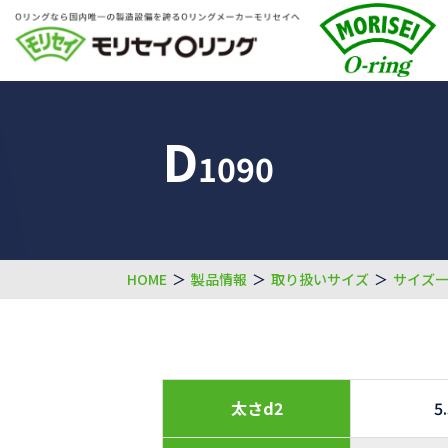
D
1090
HOME
＞
製品情報
＞
取り扱いサイズ
＞
サイズ
太さd2
5