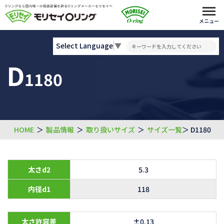
メニュー
Select Language
▼
D
1180
HOME
＞
製品情報
＞
取り扱いサイズ
＞
サイズ一覧
＞ D1180
太さd2
5.3
内径d1
118
太さ許容差
±0.13