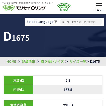
メニュー
Select Language
▼
D
1675
HOME
＞
製品情報
＞
取り扱いサイズ
＞
サイズ一覧
＞ D1675
太さd2
5.3
内径d1
167.5
太さ許容差
±0.13