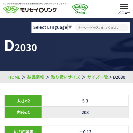
メニュー
Select Language
▼
D
2030
HOME
＞
製品情報
＞
取り扱いサイズ
＞
サイズ一覧
＞ D2030
太さd2
5.3
内径d1
203
太さ許容差
±0.13