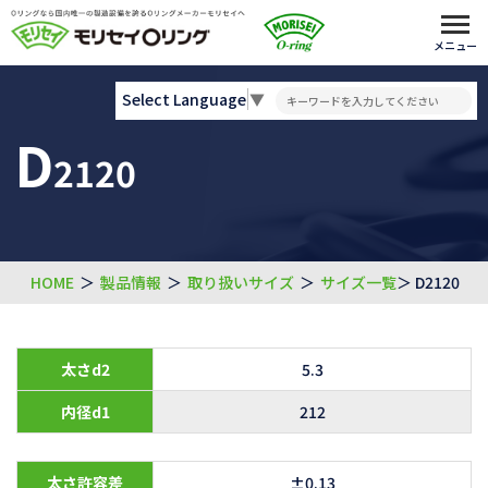
メニュー
Select Language
▼
D
2120
HOME
＞
製品情報
＞
取り扱いサイズ
＞
サイズ一覧
＞ D2120
太さd2
5.3
内径d1
212
太さ許容差
±0.13