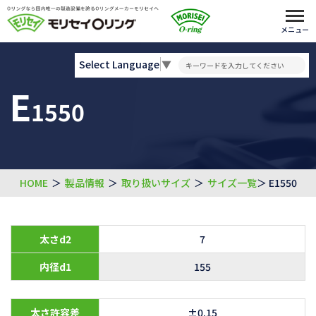
メニュー
Select Language
▼
E
1550
HOME
＞
製品情報
＞
取り扱いサイズ
＞
サイズ一覧
＞ E1550
太さd2
7
内径d1
155
太さ許容差
±0.15