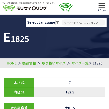
メニュー
Select Language
▼
E
1825
HOME
＞
製品情報
＞
取り扱いサイズ
＞
サイズ一覧
＞ E1825
太さd2
7
内径d1
182.5
太さ許容差
±0.15