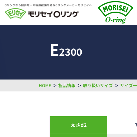
E
2300
HOME
＞
製品情報
＞
取り扱いサイズ
＞
サイズ
太さd2