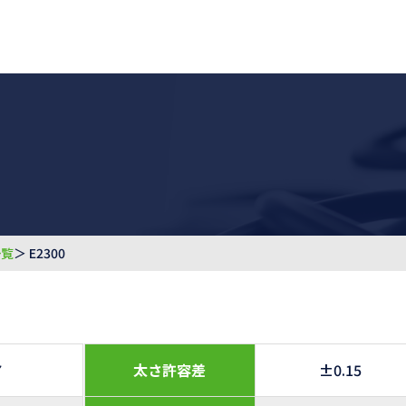
一覧
＞ E2300
7
太さ許容差
±0.15