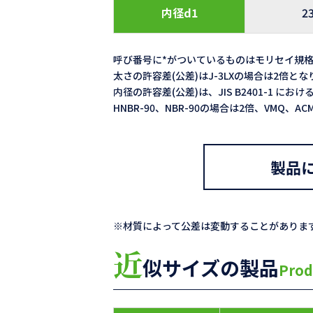
内径d1
2
呼び番号に*がついているものはモリセイ規
太さの許容差(公差)はJ-3LXの場合は2倍と
内径の許容差(公差)は、JIS B2401-1 における
HNBR-90、NBR-90の場合は2倍、VMQ、
製品
※材質によって公差は変動することがありま
近
似サイズの製品
Prod