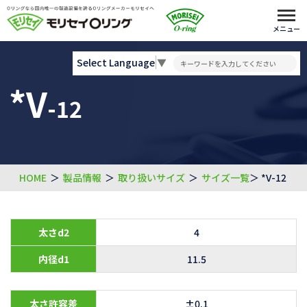
メニュー
Select Language
▼
*V
-12
HOME
＞
製品情報
＞
取り扱いサイズ
＞
サイズ一覧
＞ *V-12
太さd2
4
内径d1
11.5
太さ許容差
±0.1