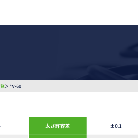
一覧
＞ *V-60
4
太さ許容差
±0.1