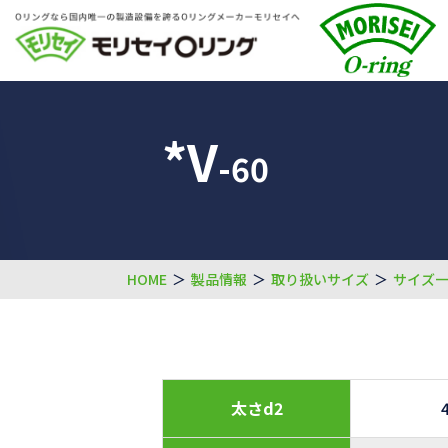
*V
-60
HOME
＞
製品情報
＞
取り扱いサイズ
＞
サイズ
太さd2