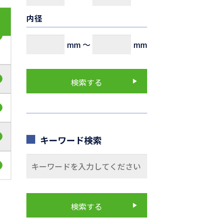
内径
mm
～
mm
キーワード検索