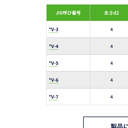
JIS呼び番号
太さd2
*V-3
4
*V-4
4
*V-5
4
*V-6
4
*V-7
4
製品