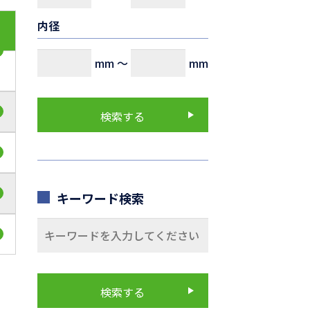
内径
mm
～
mm
キーワード検索