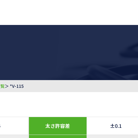
一覧
＞ *V-115
4
太さ許容差
±0.1