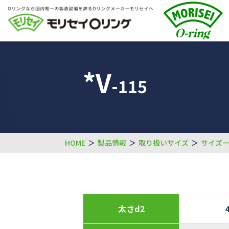
*V
-115
HOME
＞
製品情報
＞
取り扱いサイズ
＞
サイズ
太さd2