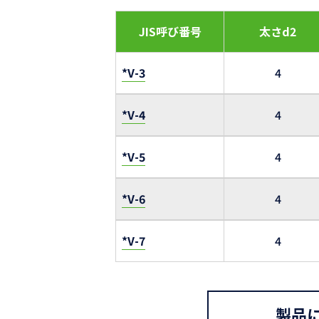
JIS呼び番号
太さd2
*V-3
4
*V-4
4
*V-5
4
*V-6
4
*V-7
4
製品