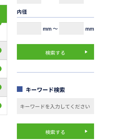
内径
mm
～
mm
キーワード検索