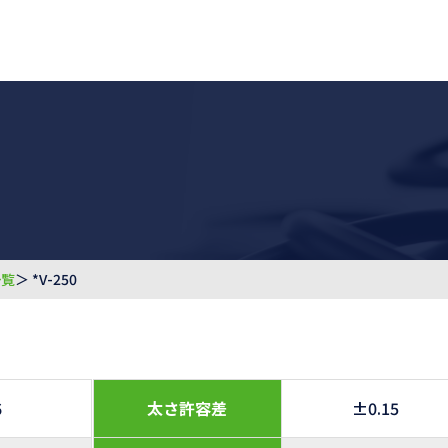
一覧
＞ *V-250
6
太さ許容差
±0.15