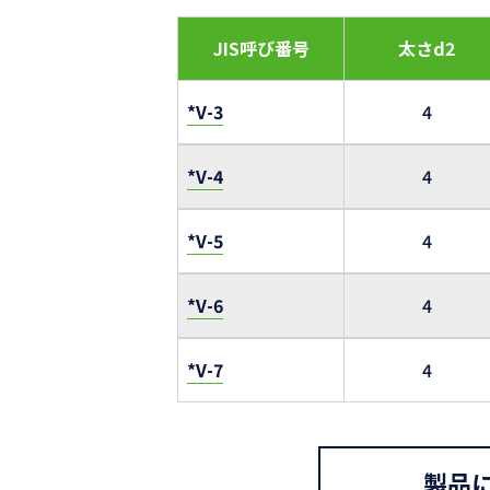
JIS呼び番号
太さd2
*V-3
4
*V-4
4
*V-5
4
*V-6
4
*V-7
4
製品