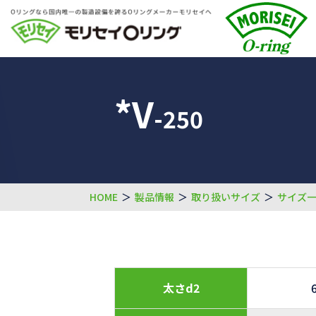
*V
-250
HOME
＞
製品情報
＞
取り扱いサイズ
＞
サイズ
太さd2