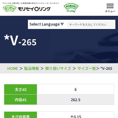
メニュー
Select Language
▼
*V
-265
HOME
＞
製品情報
＞
取り扱いサイズ
＞
サイズ一覧
＞ *V-265
太さd2
6
内径d1
262.5
太さ許容差
±0.15