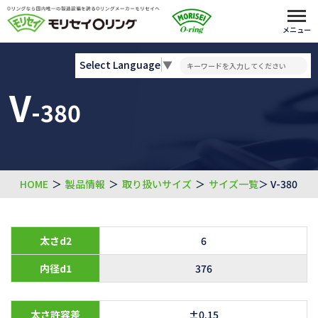
メニュー
Select Language
▼
V
-380
HOME
＞
製品情報
＞
取り扱いサイズ
＞
サイズ一覧
＞ V-380
太さd2
6
内径d1
376
太さ許容差
±0.15