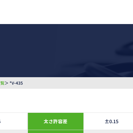
一覧
＞ *V-435
6
太さ許容差
±0.15