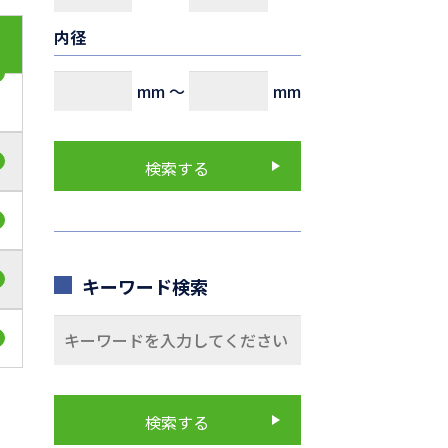
内径
mm
～
mm
キーワード検索