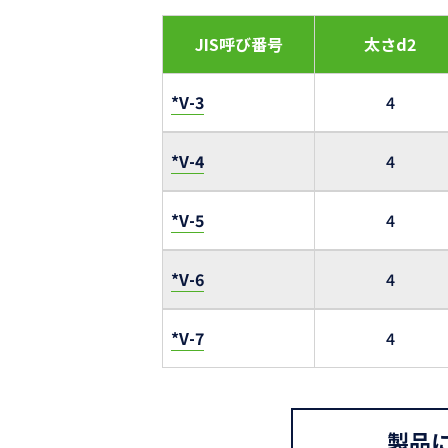
JIS呼び番号
太さd2
*V-3
4
*V-4
4
*V-5
4
*V-6
4
*V-7
4
製品