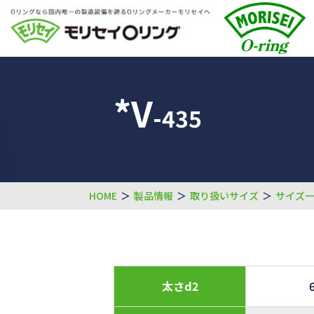
*V
-435
HOME
＞
製品情報
＞
取り扱いサイズ
＞
サイズ
太さd2