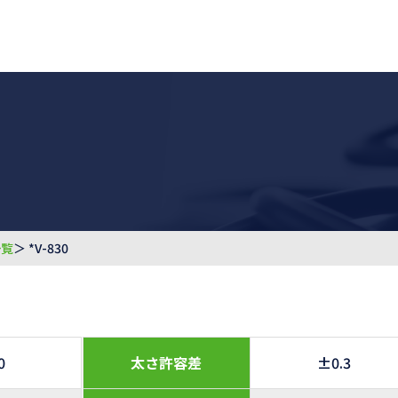
一覧
＞ *V-830
0
太さ許容差
±0.3