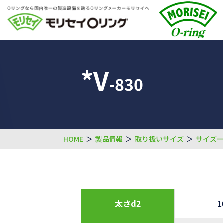
*V
-830
HOME
＞
製品情報
＞
取り扱いサイズ
＞
サイズ
太さd2
1