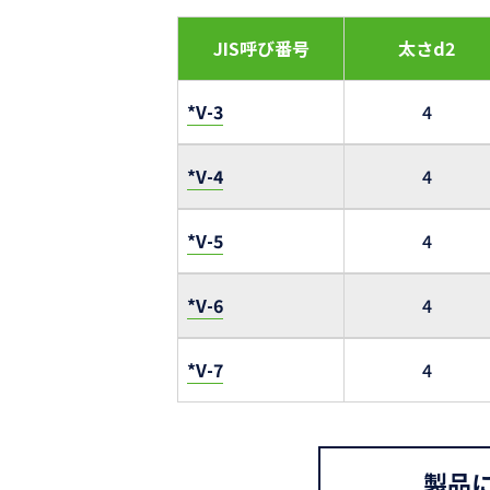
JIS呼び番号
太さd2
*V-3
4
*V-4
4
*V-5
4
*V-6
4
*V-7
4
製品