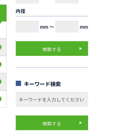
内径
mm
～
mm
キーワード検索