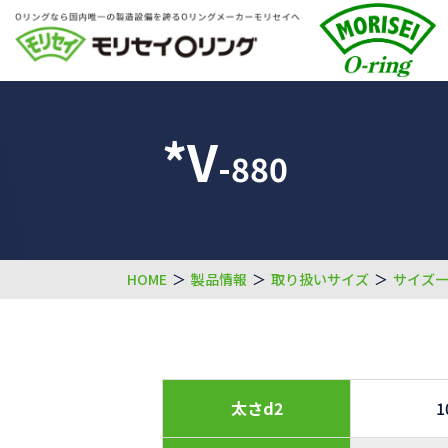
*V
-880
HOME
＞
製品情報
＞
取り扱いサイズ
＞
サイズ
太さd2
1