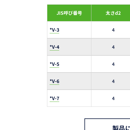
JIS呼び番号
太さd2
*V-3
4
*V-4
4
*V-5
4
*V-6
4
*V-7
4
製品