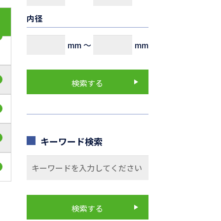
内径
mm
～
mm
キーワード検索