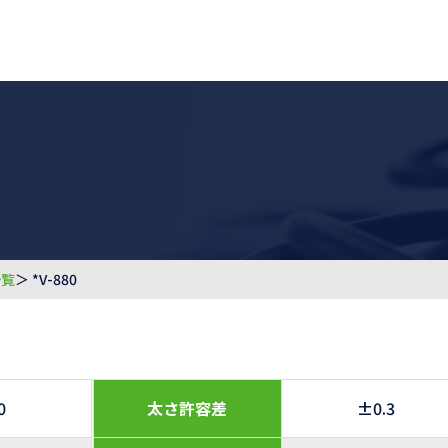
一覧
＞ *V-880
0
太さ許容差
±0.3