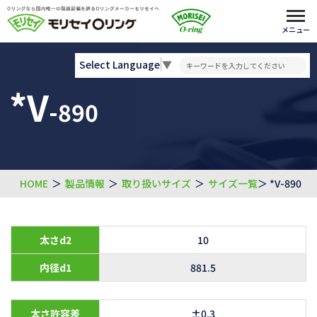
メニュー
Select Language
▼
*V
-890
HOME
＞
製品情報
＞
取り扱いサイズ
＞
サイズ一覧
＞ *V-890
太さd2
10
内径d1
881.5
太さ許容差
±0.3