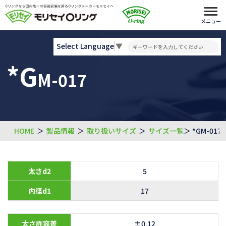
メニュー
Select Language
▼
*G
M-017
HOME
＞
製品情報
＞
取り扱いサイズ
＞
サイズ一覧
＞ *GM-017
太さd2
5
内径d1
17
太さ許容差
±0.12