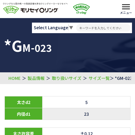
メニュー
Select Language
▼
*G
M-023
HOME
＞
製品情報
＞
取り扱いサイズ
＞
サイズ一覧
＞ *GM-023
太さd2
5
内径d1
23
太さ許容差
±0.12