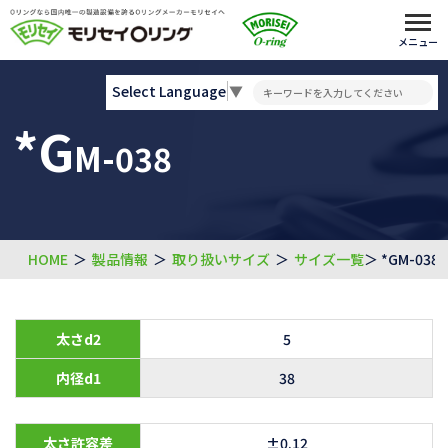
メニュー
Select Language
▼
*G
M-038
HOME
＞
製品情報
＞
取り扱いサイズ
＞
サイズ一覧
＞ *GM-038
太さd2
5
内径d1
38
太さ許容差
±0.12