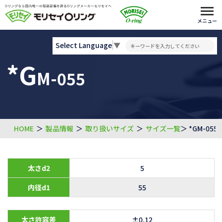
メニュー
Select Language
▼
*G
M-055
HOME
＞
製品情報
＞
取り扱いサイズ
＞
サイズ一覧
＞ *GM-055
太さd2
5
内径d1
55
太さ許容差
±0.12