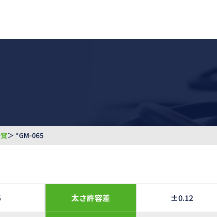
一覧
＞ *GM-065
5
太さ許容差
±0.12