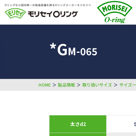
*G
M-065
HOME
＞
製品情報
＞
取り扱いサイズ
＞
サイズ
太さd2