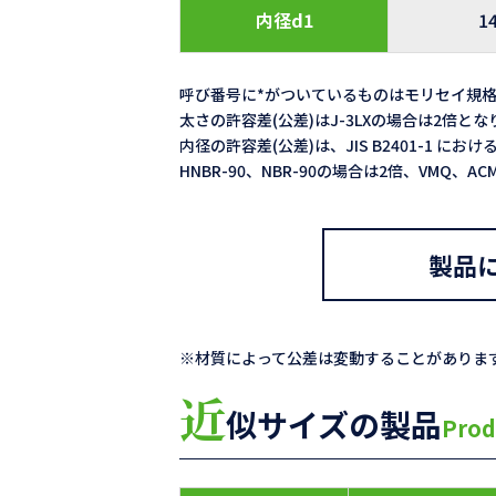
内径d1
1
呼び番号に*がついているものはモリセイ規
太さの許容差(公差)はJ-3LXの場合は2倍と
内径の許容差(公差)は、JIS B2401-1 における
HNBR-90、NBR-90の場合は2倍、VMQ、
製品
※材質によって公差は変動することがありま
近
似サイズの製品
Prod