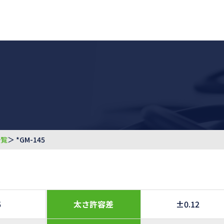
一覧
＞ *GM-145
5
太さ許容差
±0.12