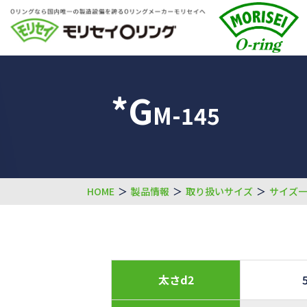
*G
M-145
HOME
＞
製品情報
＞
取り扱いサイズ
＞
サイズ
太さd2