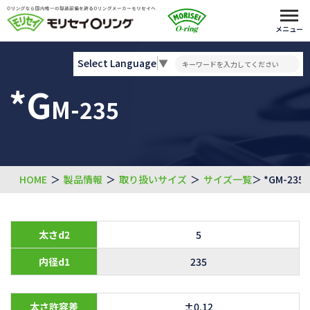
メニュー
Select Language
▼
*G
M-235
HOME
＞
製品情報
＞
取り扱いサイズ
＞
サイズ一覧
＞ *GM-235
太さd2
5
内径d1
235
太さ許容差
±0.12