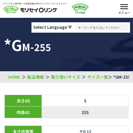
メニュー
Select Language
▼
*G
M-255
HOME
＞
製品情報
＞
取り扱いサイズ
＞
サイズ一覧
＞ *GM-255
太さd2
5
内径d1
255
太さ許容差
±0.12